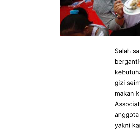
Salah sa
bergant
kebutuh
gizi sei
makan ke
Associat
anggota
yakni ka