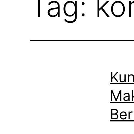
Tag:
kon
Kun
Mak
Ber