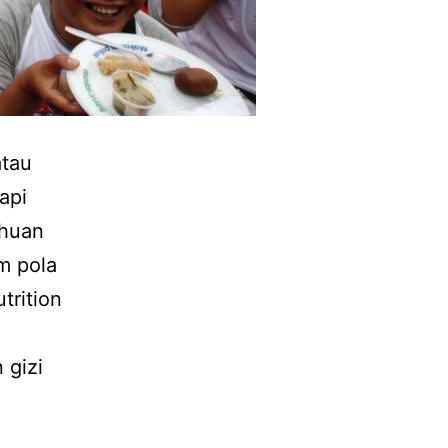
atau
api
ahuan
m pola
trition
,
 gizi