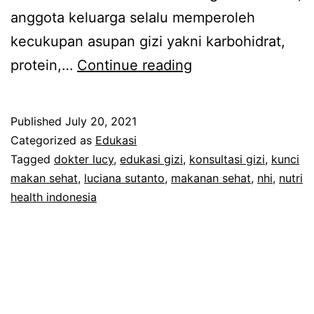
anggota keluarga selalu memperoleh
kecukupan asupan gizi yakni karbohidrat,
Kunci
protein,…
Continue reading
Makan
Sehat:
Published
July 20, 2021
Makanan
Categorized as
Edukasi
Bergizi
Tagged
dokter lucy
,
edukasi gizi
,
konsultasi gizi
,
kunci
makan sehat
,
luciana sutanto
,
makanan sehat
,
nhi
,
nutri
dan
health indonesia
Bervariasi